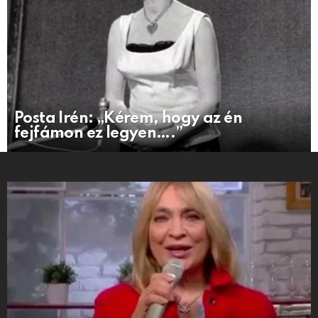
Posta Irén: „Kérem, hogy az én
fejfámon ez legyen….”