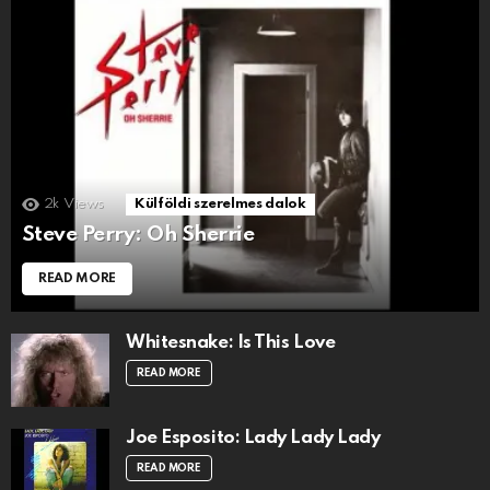
2k
Views
Külföldi szerelmes dalok
Steve Perry: Oh Sherrie
READ MORE
Whitesnake: Is This Love
READ MORE
Joe Esposito: Lady Lady Lady
READ MORE