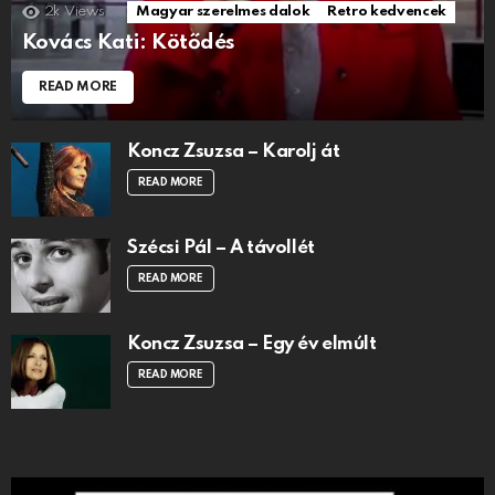
2k
Views
Magyar szerelmes dalok
Retro kedvencek
Kovács Kati: Kötődés
READ MORE
Koncz Zsuzsa – Karolj át
READ MORE
Szécsi Pál – A távollét
READ MORE
Koncz Zsuzsa – Egy év elmúlt
READ MORE