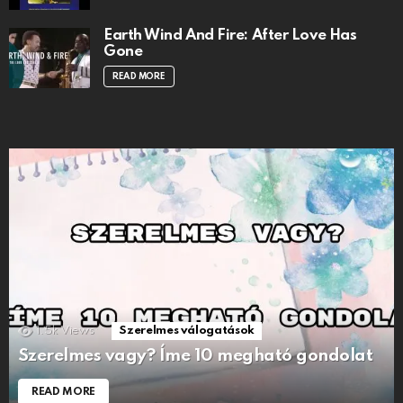
Earth Wind And Fire: After Love Has
Gone
READ MORE
1.5k
Views
Szerelmes válogatások
Szerelmes vagy? Íme 10 megható gondolat
READ MORE