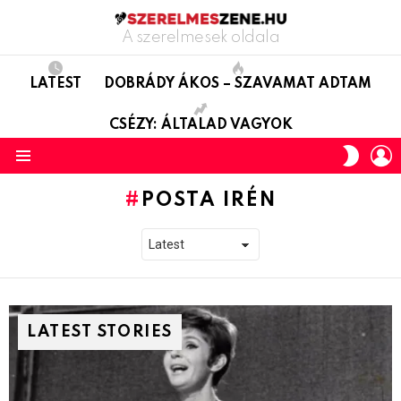
A szerelmesek oldala
LATEST
DOBRÁDY ÁKOS – SZAVAMAT ADTAM
CSÉZY: ÁLTALAD VAGYOK
L
SWITC
SKIN
Menu
POSTA IRÉN
LATEST STORIES