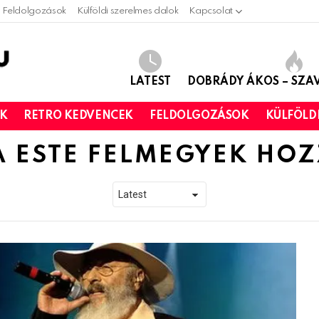
Feldolgozások
Külföldi szerelmes dalok
Kapcsolat
LATEST
DOBRÁDY ÁKOS – SZ
OK
RETRO KEDVENCEK
FELDOLGOZÁSOK
KÜLFÖLD
 ESTE FELMEGYEK HO