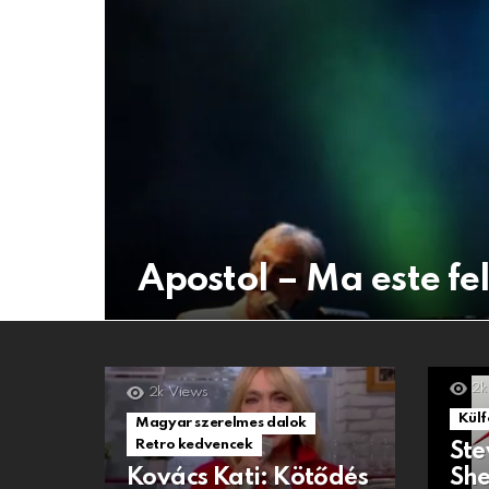
Apostol – Ma este f
2k
2k
Views
Külf
Magyar szerelmes dalok
Retro kedvencek
Ste
Kovács Kati: Kötődés
She