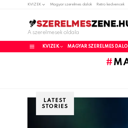
KVIZEK
Magyar szerelmes dalok
Retro kedvencek
A szerelmesek oldala
KVIZEK
MAGYAR SZERELMES DAL
Menu
MA
LATEST
STORIES