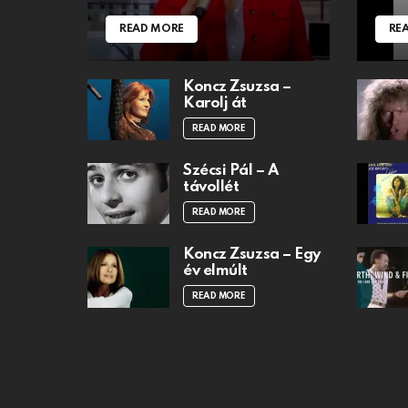
READ MORE
RE
Koncz Zsuzsa –
Karolj át
READ MORE
Szécsi Pál – A
távollét
READ MORE
Koncz Zsuzsa – Egy
év elmúlt
READ MORE