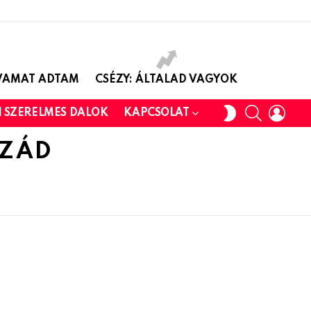
AVAMAT ADTAM
CSÉZY: ÁLTALAD VAGYOK
SEARCH
LOGI
SWITCH
I SZERELMES DALOK
KAPCSOLAT
SKIN
ZZÁD