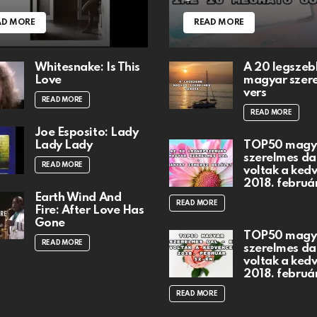
AD MORE
READ MORE
Whitesnake: Is This
A 20 legszeb
Love
magyar szer
vers
READ MORE
READ MORE
Joe Esposito: Lady
Lady Lady
TOP50 magy
szerelmes dal
READ MORE
voltak a ked
2018. februá
Earth Wind And
READ MORE
Fire: After Love Has
Gone
TOP50 magy
READ MORE
szerelmes dal
voltak a ked
2018. februá
READ MORE