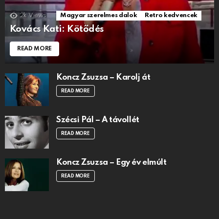
2k
Views
Magyar szerelmes dalok
Retro kedvencek
Kovács Kati: Kötődés
READ MORE
Koncz Zsuzsa – Karolj át
READ MORE
Szécsi Pál – A távollét
READ MORE
Koncz Zsuzsa – Egy év elmúlt
READ MORE