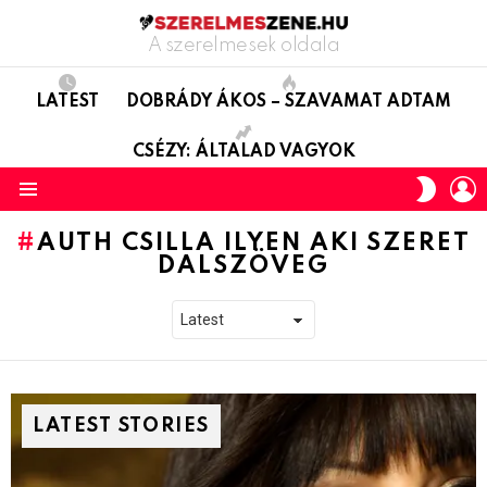
A szerelmesek oldala
LATEST
DOBRÁDY ÁKOS – SZAVAMAT ADTAM
CSÉZY: ÁLTALAD VAGYOK
L
SWITC
SKIN
Menu
AUTH CSILLA ILYEN AKI SZERET
DALSZÖVEG
LATEST STORIES