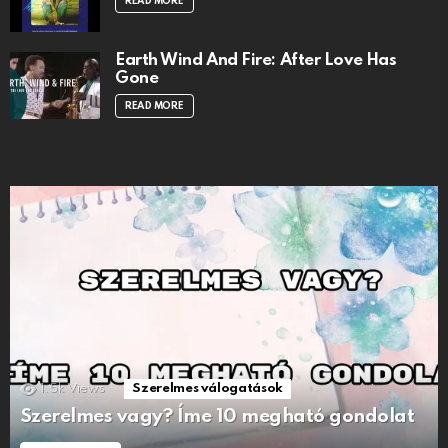
READ MORE
Earth Wind And Fire: After Love Has
Gone
READ MORE
1.5k
Views
Szerelmes válogatások
Szerelmes vagy? Íme 10 megható gondolat