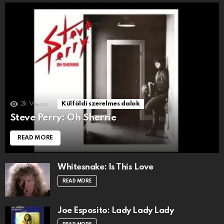
2k
Views
Külföldi szerelmes dalok
Steve Perry: Oh Sherrie
READ MORE
Whitesnake: Is This Love
READ MORE
Joe Esposito: Lady Lady Lady